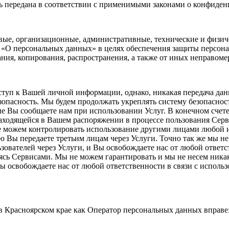
ь передана в соответствии с применимыми законами о конфиден
е, организационные, административные, технические и физич
З «О персональных данных» в целях обеспечения защиты персон
ния, копирования, распространения, а также от иных неправоме
уп к Вашей личной информации, однако, никакая передача данн
зопасность. Мы будем продолжать укреплять систему безопаснос
е Вы сообщаете нам при использовании Услуг. В конечном счете
аходящейся в Вашем распоряжении в процессе пользования Серв
е можем контролировать использование другими лицами любой 
 Вы передаете третьим лицам через Услуги. Точно так же мы н
зователей через Услуги, и Вы освобождаете нас от любой отве
сь Сервисами. Мы не можем гарантировать и мы не несем никак
ы освобождаете нас от любой ответственности в связи с испо
 Красноярском крае как Оператор персональных данных вправе