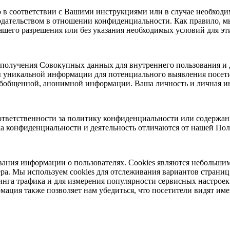
в соответствии с Вашими инструкциями или в случае необходим
дательством в отношении конфиденциальности. Как правило, мы
его разрешения или без указания необходимых условий для эт
олучения Совокупных данных для внутреннего пользования и д
уникальной информации для потенциального выявления посетит
обобщенной, анонимной информации. Ваша личность и личная и
 ответственности за политику конфиденциальности или содержа
а конфиденциальности и деятельность отличаются от нашей Пол
еживания информации о пользователях. Cookies являются небольш
ра. Мы используем cookies для отслеживания вариантов страниц
ринга трафика и для измерения популярности сервисных настро
ация также позволяет нам убедиться, что посетители видят име