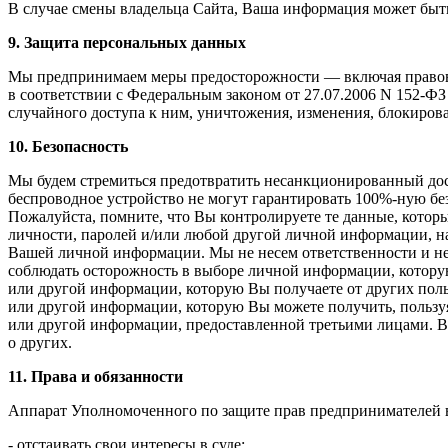
В случае смены владельца Сайта, Ваша информация может быт
9. Защита персональных данных
Мы предпринимаем меры предосторожности — включая правовы
в соответствии с Федеральным законом от 27.07.2006 N 152-Ф
случайного доступа к ним, уничтожения, изменения, блокирова
10. Безопасность
Мы будем стремиться предотвратить несанкционированный дост
беспроводное устройство не могут гарантировать 100%-ную бе
Пожалуйста, помните, что Вы контролируете те данные, которы
личности, паролей и/или любой другой личной информации, н
Вашей личной информации. Мы не несем ответственности и н
соблюдать осторожность в выборе личной информации, которую
или другой информации, которую Вы получаете от других поль
или другой информации, которую Вы можете получить, пользуя
или другой информации, предоставленной третьими лицами. В
о других.
11. Права и обязанности
Аппарат Уполномоченного по защите прав предпринимателей в
- отстаивать свои интересы в суде;