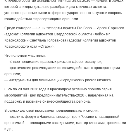
Ключевое событие финальной пятницы 29.05.2026 — лекция, в рамках
которой спикеры детально разобрали два ключевых аспекта:
уголовно‑правовые риски в сфере государственных закупок и вопросы
взаимодействия с проверяющими органами.
Среди спикеров — наши эксперты‑юристы Pro Bono — Арсен Саркисов
(адвокат Коллегии адвокатов Свердловской области «Лойс» в г.
Красноярске и Светлана Голованова (адвокат Коллегии адвокатов
Красноярского края «Старк»).
Что получили участники:
— чёткое понимание правовых рисков в сфере госзакупок;
— практические рекомендации по взаимодействию с проверяющими
органами;
— инструменты для минимизации юридических рисков бизнеса.
С 26 по 29 мая 2026 года в Красноярске успешно прошла серия
мероприятий «Дни предпринимательства‑2026», нацеленная на
поддержку и развитие бизнес‑сообщества региона.
В рамках деловой программы предприниматели смогли:
— посетить форум в Национальном центре «Россия» с насыщенной
программой — пленарными заседаниями, мастер‑классами, тренингами
и др.;